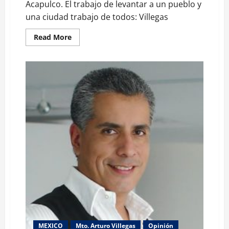
Acapulco. El trabajo de levantar a un pueblo y
una ciudad trabajo de todos: Villegas
Read
Read More
more
about
Acapulco.
El
trabajo
de
levantar
a
un
pueblo
y
una
ciudad
trabajo
de
todos:
Villegas
MEXICO
Mto. Arturo Villegas
Opinión