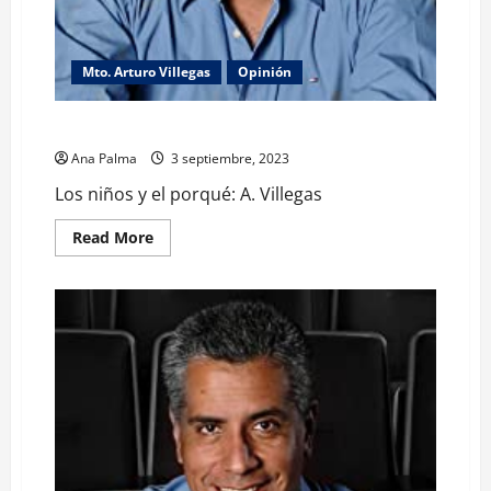
Mto. Arturo Villegas
Opinión
Los niños y el porqué: A. Villegas
Ana Palma
3 septiembre, 2023
Los niños y el porqué: A. Villegas
Read
Read More
more
about
Los
niños
y
el
porqué:
A.
Villegas