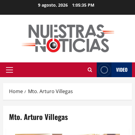
Skip
9 agosto, 2026
1:05:36 PM
to
content
VIDEO
Primary
Menu
Home
Mto. Arturo Villegas
Mto. Arturo Villegas