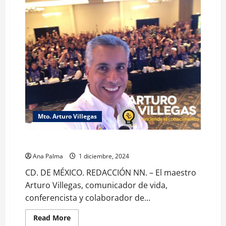
Mto. Arturo Villegas
Los sueños de los hijos y los de los papas: A. Villegas
Ana Palma
1 diciembre, 2024
CD. DE MÉXICO. REDACCIÓN NN. – El maestro
Arturo Villegas, comunicador de vida,
conferencista y colaborador de...
Read
Read More
more