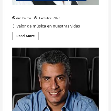
El valor de música en nuestras vidas
Ana Palma
1 octubre, 2023
El valor de música en nuestras vidas
Read
Read More
more
about
El
valor
de
música
en
nuestras
vidas