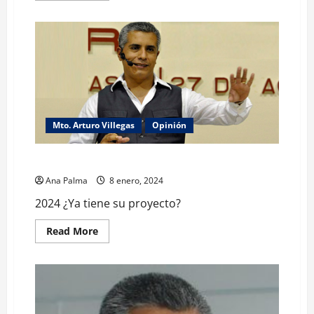
about
Los
sueños
de
los
hijos
y
los
de
los
papas:
A.
Villegas
Mto. Arturo Villegas
Opinión
2024 ¿Ya tiene su proyecto?
Ana Palma
8 enero, 2024
2024 ¿Ya tiene su proyecto?
Read
Read More
more
about
2024
¿Ya
tiene
su
proyecto?