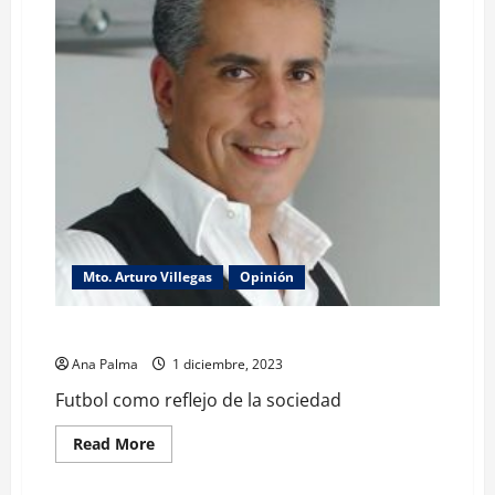
Mto. Arturo Villegas
Opinión
Futbol como reflejo de la sociedad
Ana Palma
1 diciembre, 2023
Futbol como reflejo de la sociedad
Read
Read More
more
about
Futbol