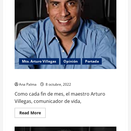
Mto. Arturo Villegas
Opinión
Portada
¿Belleza?
Ana Palma
8 octubre, 2022
Como cada fin de mes, el maestro Arturo
Villegas, comunicador de vida,
Read
Read More
more
about
¿Belleza?