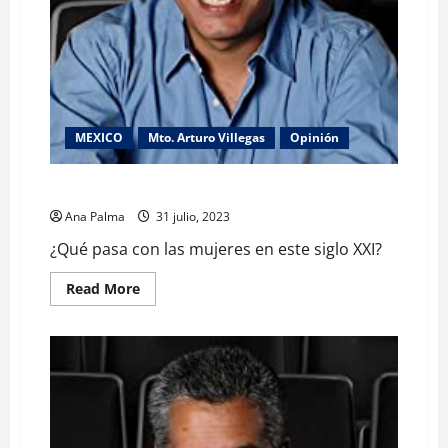
MEXICO
Mto. Arturo Villegas
Opinión
¿Qué pasa con las mujeres en este siglo XXI?
Ana Palma
31 julio, 2023
¿Qué pasa con las mujeres en este siglo XXI?
Read
Read More
more
about
¿Qué
pasa
con
las
mujeres
en
este
siglo
XXI?