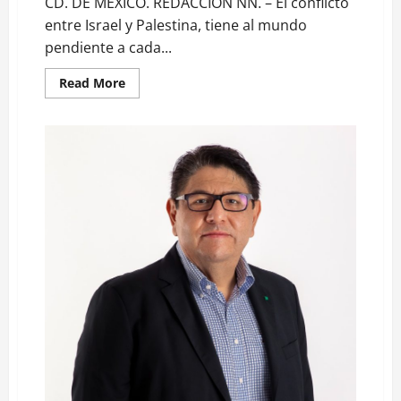
CD. DE MÉXICO. REDACCIÓN NN. – El conflicto
entre Israel y Palestina, tiene al mundo
pendiente a cada...
Read
Read More
more
about
Israel
está
cometiendo
un
genocidio
con
Palestina:
Fuentes
Arzate