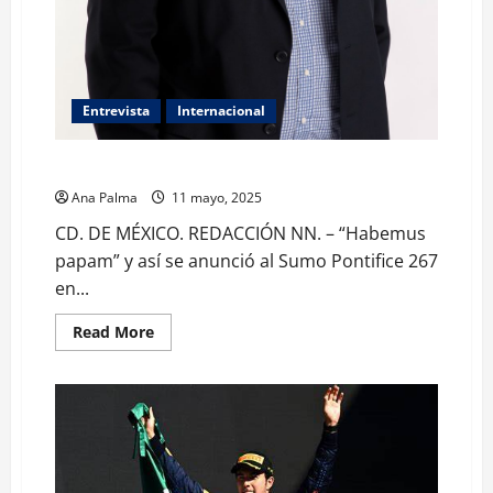
Entrevista
Internacional
León XIV, el Papa mediador: Gaytan Alcalá
Ana Palma
11 mayo, 2025
CD. DE MÉXICO. REDACCIÓN NN. – “Habemus
papam” y así se anunció al Sumo Pontifice 267
en...
Read
Read More
more
about
León
XIV,
el
Papa
mediador:
Gaytan
Alcalá