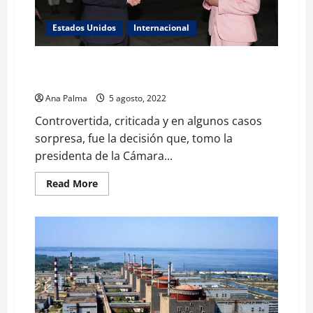
Estados Unidos
Internacional
Nancy Pelosi la octogenaria mujer que movió el
Portaaviones más grande del mundo
Ana Palma
5 agosto, 2022
Controvertida, criticada y en algunos casos
sorpresa, fue la decisión que, tomo la
presidenta de la Cámara...
Read
Read More
more
about
Nancy
Pelosi
la
octogenaria
mujer
que
movió
el
Portaaviones
más
grande