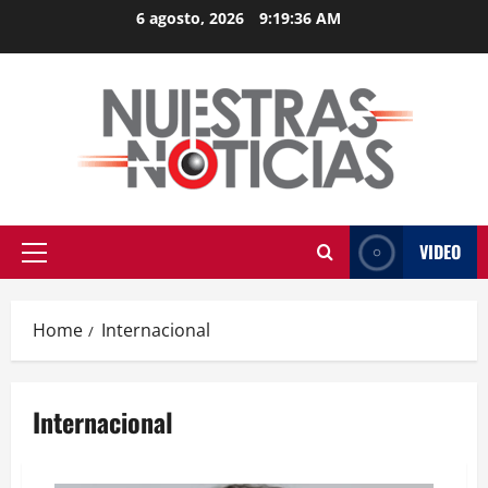
Skip
6 agosto, 2026
9:19:37 AM
to
content
VIDEO
Primary
Menu
Home
Internacional
Internacional