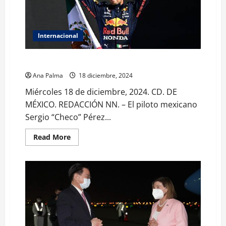
Internacional
Sale “Checo” Pérez de Red Bull para Fórmula 1
Ana Palma
18 diciembre, 2024
Miércoles 18 de diciembre, 2024. CD. DE
MÉXICO. REDACCIÓN NN. – El piloto mexicano
Sergio “Checo” Pérez...
Read
Read More
more
about
Sale
“Checo”
Pérez
de
Red
Bull
para
Fórmula
1