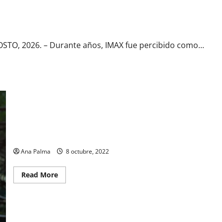
s de La Odisea
O, 2026. – Durante años, IMAX fue percibido como...
“Influencia” película que se adelantó a la pandemia por Covid-19
Ana Palma
8 octubre, 2022
Read
Read More
more
about
“Influencia”
película
que
se