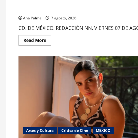
¿Cuánto cuesta filmar en IMAX? La apuesta millonaria detrá
Ana Palma
7 agosto, 2026
CD. DE MÉXICO. REDACCIÓN NN. VIERNES 07 DE AGOST
Read
Read More
more
about
¿Cuánto
cuesta
filmar
en
IMAX?
La
apuesta
millonaria
detrás
de
La
Odisea
Artes y Cultura
Crítica de Cine
MEXICO