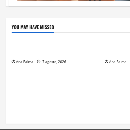
YOU MAY HAVE MISSED
Crítica de Cine
Educación
¿Cuánto cuesta filmar en IMAX? La
Educación p
apuesta millonaria detrás de La Odisea
sin preced
Ana Palma
7 agosto, 2026
Ana Palma