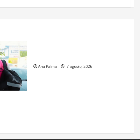
Estados
Portada
Pitahaya poblana viaja a mercados
internacionales
Ana Palma
7 agosto, 2026
s aspirantes
gresar al
al Nacional