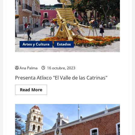
se
vuelve
literatura
Artes y Cultura
Estados
Presenta Atlixco “El Valle de las Catrinas”
Ana Palma
16 octubre, 2023
Presenta Atlixco "El Valle de las Catrinas"
Read
Read More
more
about
Presenta
Atlixco
“El
Valle
de
las
Catrinas”