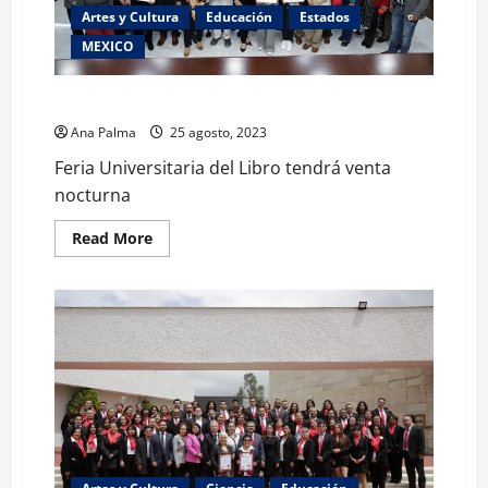
Artes y Cultura
Educación
Estados
MEXICO
Feria Universitaria del Libro tendrá venta nocturna
Ana Palma
25 agosto, 2023
Feria Universitaria del Libro tendrá venta
nocturna
Read
Read More
more
about
Feria
Universitaria
del
Libro
tendrá
venta
nocturna