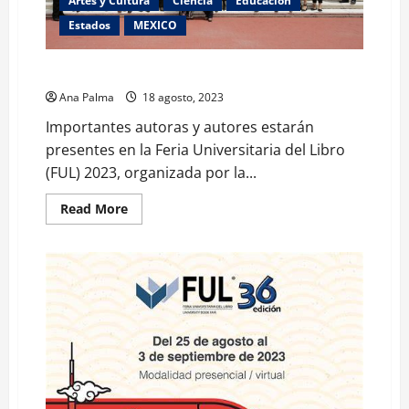
Artes y Cultura
Ciencia
Educación
Estados
MEXICO
Participan en FUL 2023 destacados autores
Ana Palma
18 agosto, 2023
Importantes autoras y autores estarán
presentes en la Feria Universitaria del Libro
(FUL) 2023, organizada por la...
Read
Read More
more
about
Participan
en
FUL
2023
destacados
autores