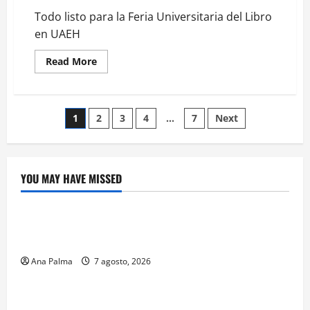
Todo listo para la Feria Universitaria del Libro
en UAEH
Read
Read More
more
about
Todo
listo
para
Paginación
1
2
3
4
…
7
Next
la
Feria
Universitaria
de
del
Libro
en
entradas
YOU MAY HAVE MISSED
UAEH
Crítica de Cine
¿Cuánto cuesta filmar en IMAX? La apuesta
millonaria detrás de La Odisea
Ana Palma
7 agosto, 2026
Educación
Educación privada vive transformación sin