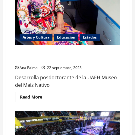
Artes y Cultura
Educación
Estados
Desarrolla posdoctorante de la UAEH Museo del Maíz
Nativo
Ana Palma
22 septiembre, 2023
Desarrolla posdoctorante de la UAEH Museo
del Maíz Nativo
Read
Read More
more
about
Desarrolla
posdoctorante
de
la
UAEH
Museo
del