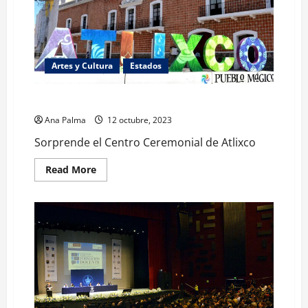
Artes y Cultura
Estados
Sorprende el Centro Ceremonial de Atlixco
Ana Palma
12 octubre, 2023
Sorprende el Centro Ceremonial de Atlixco
Read
Read More
more
about
Sorprende
el
Centro
Ceremonial
de
Atlixco