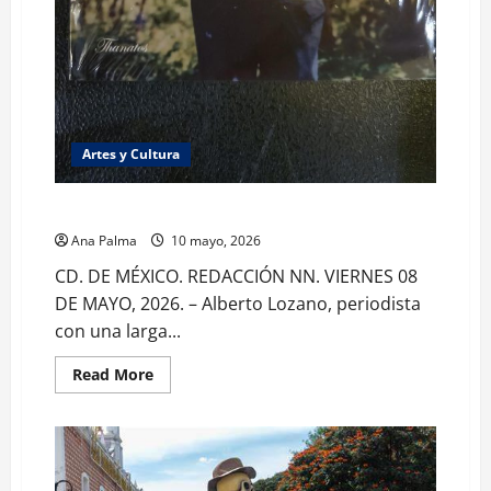
Artes y Cultura
“La Orden” cuando el periodismo se vuelve literatura
Ana Palma
10 mayo, 2026
CD. DE MÉXICO. REDACCIÓN NN. VIERNES 08
DE MAYO, 2026. – Alberto Lozano, periodista
con una larga...
Read
Read More
more
about
“La
Orden”
cuando
el
periodismo