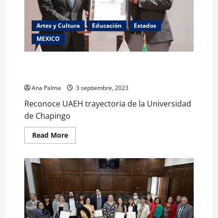
del
Libro
Artes y Cultura
Educación
Estados
MEXICO
Reconoce UAEH trayectoria de la Universidad de
Chapingo
Ana Palma
3 septiembre, 2023
Reconoce UAEH trayectoria de la Universidad
de Chapingo
Read
Read More
more
about
Reconoce
UAEH
trayectoria
de
la
Universidad
de
Chapingo