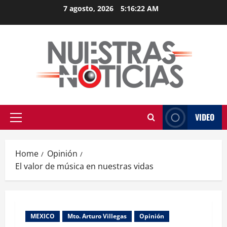
Skip
7 agosto, 2026
5:16:22 AM
to
content
VIDEO
Primary
Menu
Home
Opinión
El valor de música en nuestras vidas
MEXICO
Mto. Arturo Villegas
Opinión