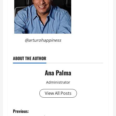
@arturohappiness
ABOUT THE AUTHOR
Ana Palma
Administrator
View All Posts
Post
Previous: