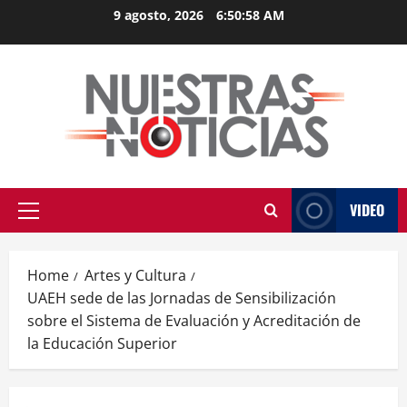
Skip
9 agosto, 2026
6:50:59 AM
to
content
VIDEO
Primary
Menu
Home
Artes y Cultura
UAEH sede de las Jornadas de Sensibilización
sobre el Sistema de Evaluación y Acreditación de
la Educación Superior