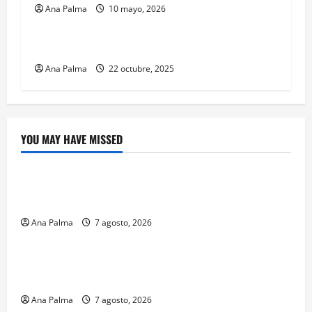
Ana Palma
10 mayo, 2026
Educación
Feria científica en la Universidad de Chapingo
Ana Palma
22 octubre, 2025
YOU MAY HAVE MISSED
Crítica de Cine
¿Cuánto cuesta filmar en IMAX? La apuesta
millonaria detrás de La Odisea
Ana Palma
7 agosto, 2026
Educación
Educación privada vive transformación sin
precedente: CIMEDU9®
Ana Palma
7 agosto, 2026