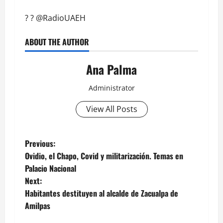
?
?️
@RadioUAEH
ABOUT THE AUTHOR
Ana Palma
Administrator
View All Posts
Post
Previous:
Ovidio, el Chapo, Covid y militarización. Temas en
navigation
Palacio Nacional
Next:
Habitantes destituyen al alcalde de Zacualpa de
Amilpas