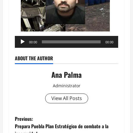
Reproductor
00:00
00:00
de
audio
ABOUT THE AUTHOR
Ana Palma
Administrator
View All Posts
Post
Previous:
Prepara Puebla Plan Estratégico de combate a la