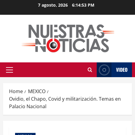
Skip
7 agosto, 2026
6:14:54 PM
to
content
VIDEO
Primary
Menu
Home
MEXICO
Ovidio, el Chapo, Covid y militarización. Temas en
Palacio Nacional