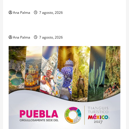
Profesional Electoral Nacional
Ana Palma
7 agosto, 2026
Estados
Portada
Pitahaya poblana viaja a mercados internacionales
Ana Palma
7 agosto, 2026