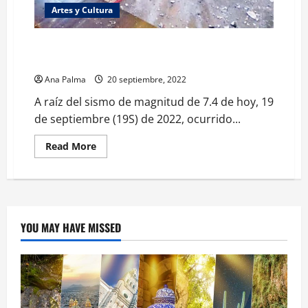
Artes y Cultura
Daños menores al patrimonio cultural en cuatro
estados por sismo
Ana Palma
20 septiembre, 2022
A raíz del sismo de magnitud de 7.4 de hoy, 19
de septiembre (19S) de 2022, ocurrido...
Read
Read More
more
about
Daños
menores
al
patrimonio
cultural
en
YOU MAY HAVE MISSED
cuatro
estados
por
sismo