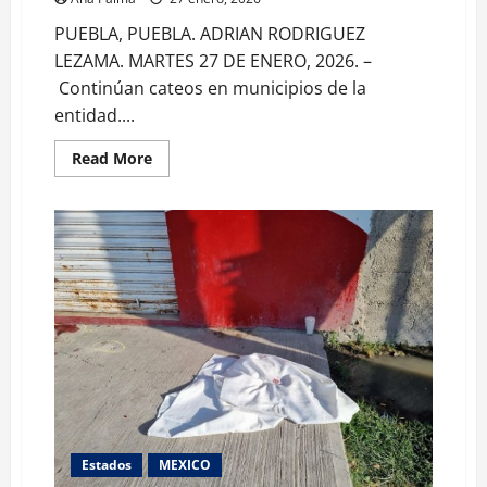
PUEBLA, PUEBLA. ADRIAN RODRIGUEZ
LEZAMA. MARTES 27 DE ENERO, 2026. –
Continúan cateos en municipios de la
entidad....
Read
Read More
more
about
Hay
sarampión
en
cuatro
municipios
poblanos
Estados
MEXICO