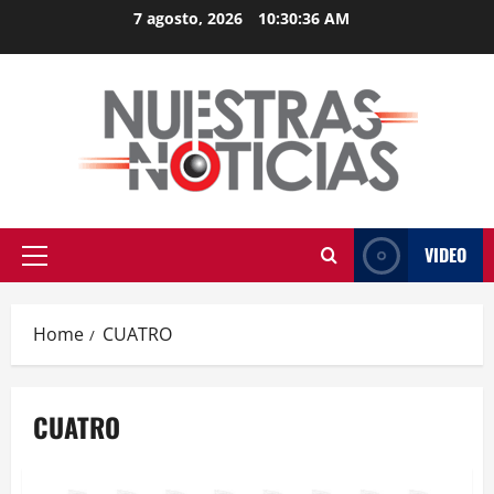
Skip
7 agosto, 2026
10:30:37 AM
to
content
VIDEO
Primary
Menu
Home
CUATRO
CUATRO