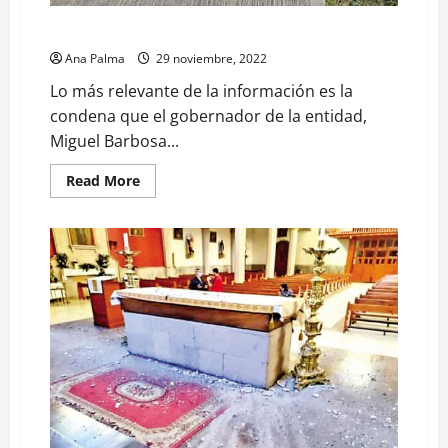
Ejecutan a cuatro personas en municipio poblano
Ana Palma
29 noviembre, 2022
Lo más relevante de la información es la
condena que el gobernador de la entidad,
Miguel Barbosa...
Read
Read More
more
about
Ejecutan
a
cuatro
personas
en
municipio
poblano