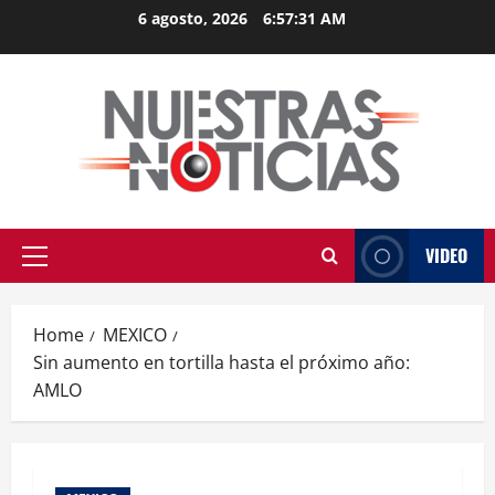
Skip
6 agosto, 2026
6:57:31 AM
to
content
VIDEO
Primary
Menu
Home
MEXICO
Sin aumento en tortilla hasta el próximo año:
AMLO