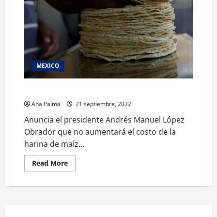
MEXICO
Sin aumento en tortilla hasta el próximo año: AMLO
Ana Palma
21 septiembre, 2022
Anuncia el presidente Andrés Manuel López
Obrador que no aumentará el costo de la
harina de maíz...
Read
Read More
more
about
Sin
aumento
en
tortilla
hasta
el