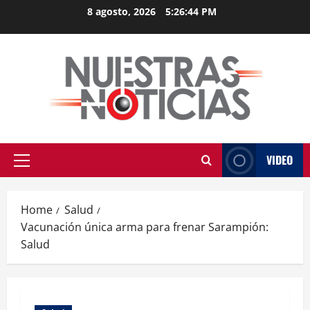
Skip
8 agosto, 2026
5:26:44 PM
to
content
VIDEO
Primary
Menu
Home
Salud
Vacunación única arma para frenar Sarampión:
Salud