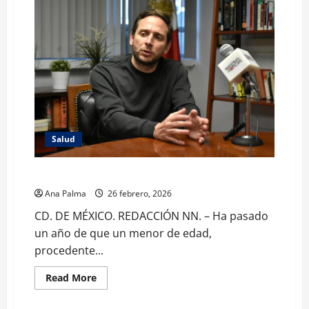
Salud
Vacunación única arma para frenar Sarampión: Salud
Ana Palma
26 febrero, 2026
CD. DE MÉXICO. REDACCIÓN NN. – Ha pasado
un año de que un menor de edad,
procedente...
Read
Read More
more
about
Vacunación