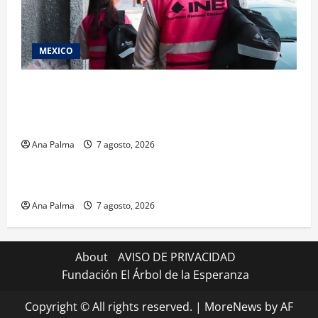
MEXICO
Inicia el registro de personas aspirantes del
Concurso Público para ingresar al Servicio
Profesional Electoral Nacional
Ana Palma
7 agosto, 2026
Estados
Portada
Pitahaya poblana viaja a mercados internacionales
Ana Palma
7 agosto, 2026
About
AVISO DE PRIVACIDAD
Fundación El Árbol de la Esperanza
Copyright © All rights reserved.
|
MoreNews
by AF