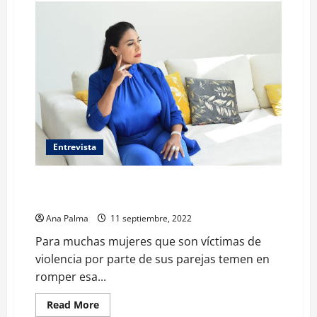
única
arma
para
frenar
Sarampión:
Salud
Entrevista
Si se puede salir de la violencia contra las mujeres.
Hay opciones
Ana Palma
11 septiembre, 2022
Para muchas mujeres que son víctimas de
violencia por parte de sus parejas temen en
romper esa...
Read
Read More
more