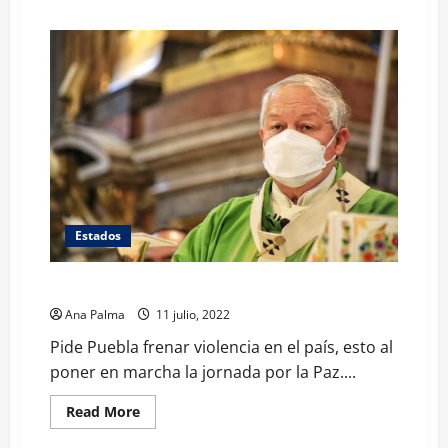
about
Si
se
puede
salir
de
la
violencia
contra
las
mujeres.
Hay
opciones
Estados
Piden en Puebla frenar violencia en el país
Ana Palma
11 julio, 2022
Pide Puebla frenar violencia en el país, esto al
poner en marcha la jornada por la Paz....
Read
Read More
more
about