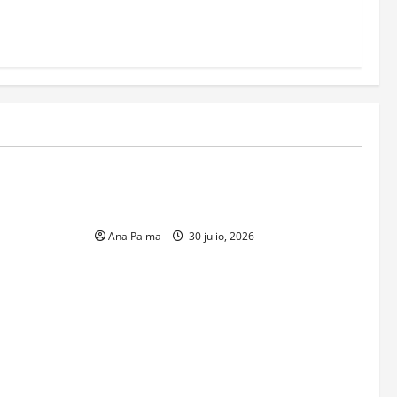
MEXICO
xico inicia
CENAVI. Misión: Vigilar el Espacio Áereo
sa en
Mexicano
 Naval
Ana Palma
30 julio, 2026