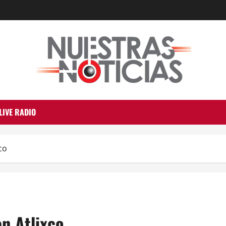
LIVE RADIO
co
n Atlixco