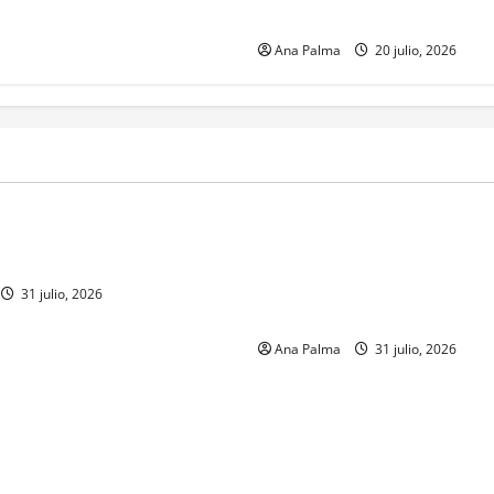
Atlixcáyotl en Puebla
Ana Palma
20 julio, 2026
MEXICO
a estéril” para combate de
Un oficial de la Armada de Mé
renador
su formación desde que pien
ingresar a la Heroica Escuela
31 julio, 2026
Militar
Ana Palma
31 julio, 2026