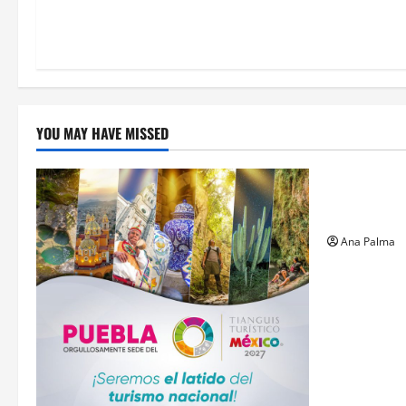
YOU MAY HAVE MISSED
Estados
Llega “mosc
gusano bar
Ana Palma