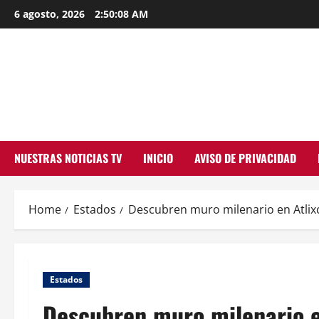
Skip
6 agosto, 2026
2:50:09 AM
to
content
NUESTRAS NOTICIAS TV
INICIO
AVISO DE PRIVACIDAD
Home
Estados
Descubren muro milenario en Atlix
Estados
Descubren muro milenario e