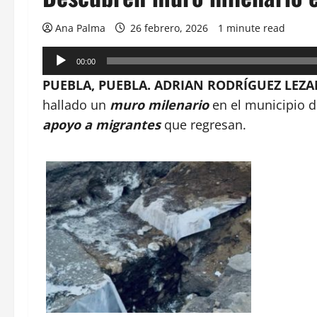
Ana Palma
26 febrero, 2026
1 minute read
Reproductor
00:00
de
PUEBLA, PUEBLA. ADRIAN RODRÍGUEZ LEZAMA
audio
hallado un
muro milenario
en el municipio 
apoyo a migrantes
que regresan.