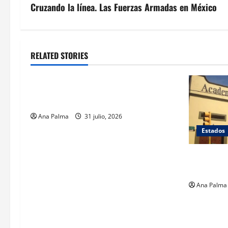
Cruzando la línea. Las Fuerzas Armadas en México
RELATED STORIES
Estados
Llega “mosca estéril” para combate de
gusano barrenador
Ana Palma
31 julio, 2026
Estados
Inicia cie
en Puebla
Ana Palma