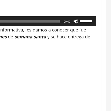
Utiliza
00:00
las
informativa, les damos a conocer que fue
teclas
nes
de
semana santa
y se hace entrega de
de
flecha
arriba/abajo
para
aumentar
o
disminuir
el
volumen.