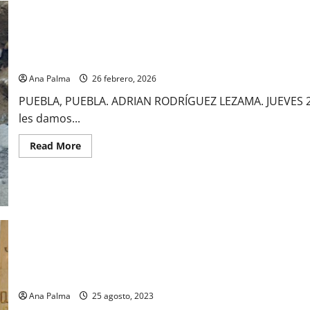
Descubren muro milenario en Atlixco
Ana Palma
26 febrero, 2026
PUEBLA, PUEBLA. ADRIAN RODRÍGUEZ LEZAMA. JUEVES 26 
les damos...
Read
Read More
more
about
Descubren
muro
milenario
en
Atlixco
Por bicentenario del H. Colegio Militar, su nombre fue inscrito
Ana Palma
25 agosto, 2023