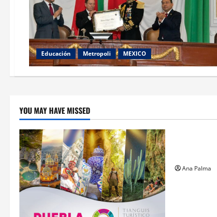
Educación
Metropoli
MEXICO
YOU MAY HAVE MISSED
Estados
Llega “mosc
gusano bar
Ana Palma