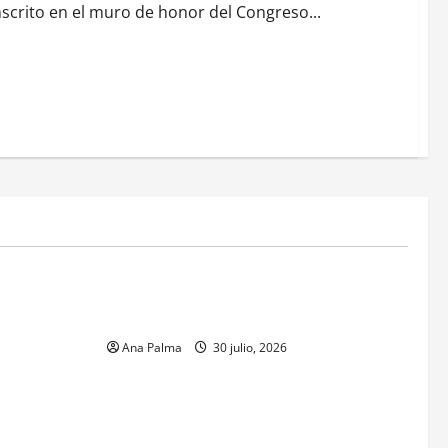
nscrito en el muro de honor del Congreso...
MEXICO
xico inicia
CENAVI. Misión: Vigilar el Espacio Áereo
sa en
Mexicano
 Naval
Ana Palma
30 julio, 2026