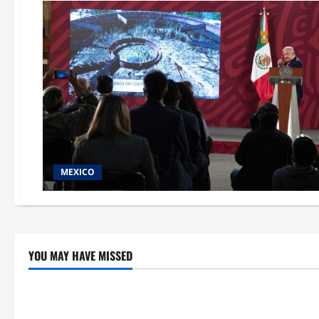
MEXICO
YOU MAY HAVE MISSED
Crítica de Cine
Educación
¿Cuánto cuesta filmar en IMAX? La
Educación p