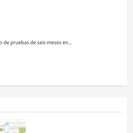
do de pruebas de seis meses en...
Estados
Portada
Pitahaya poblana viaja a mercados