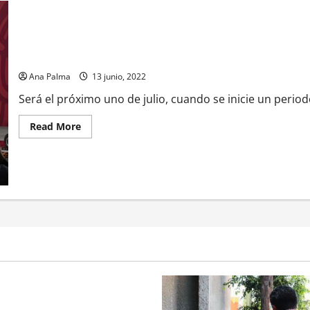
En julio arrancan pruebas en Refinería Dos Bocas
Ana Palma
13 junio, 2022
Será el próximo uno de julio, cuando se inicie un perio
Read
Read More
more
about
En
julio
arrancan
pruebas
en
Refinería
Dos
Bocas
rivada vive transformación