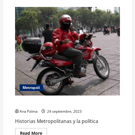
about
El
análisis
de
la
política:
Vizarreta
Metropoli
Historias Metropolitanas y la política
Ana Palma
24 septiembre, 2023
Historias Metropolitanas y la política
Read
Read More