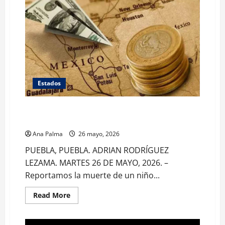
Estados
En Puebla hay temor ante políticas sobre remesas
por parte de EU
Ana Palma
26 mayo, 2026
PUEBLA, PUEBLA. ADRIAN RODRÍGUEZ
LEZAMA. MARTES 26 DE MAYO, 2026. –
Reportamos la muerte de un niño...
Read
Read More
more
about
En
Puebla