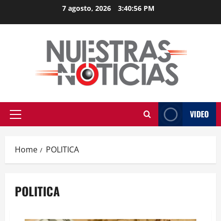
Skip
7 agosto, 2026
3:40:57 PM
to
content
VIDEO
Primary
Menu
Home
POLITICA
POLITICA