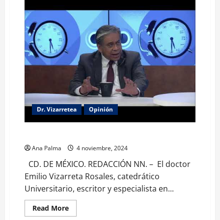
hay
temor
ante
políticas
sobre
remesas
por
parte
de
EU
Dr. Vizarretea
Opinión
El análisis de la política: Vizarreta
Ana Palma
4 noviembre, 2024
CD. DE MÉXICO. REDACCIÓN NN. – El doctor
Emilio Vizarreta Rosales, catedrático
Universitario, escritor y especialista en...
Read
Read More
more