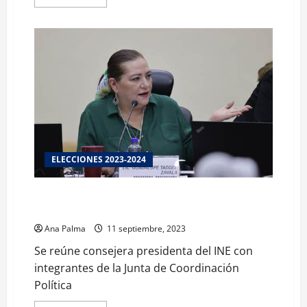
more
about
Historias
Metropolitanas
y
la
política
ELECCIONES 2023-2024
Se reúne consejera presidenta del INE con
integrantes de la Junta de Coordinación Política
Ana Palma
11 septiembre, 2023
Se reúne consejera presidenta del INE con
integrantes de la Junta de Coordinación
Política