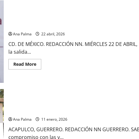
Movimientos en presidencia. Sale consejera jurídica rumbo a gub
ocupar su lugar
Ana Palma
22 abril, 2026
CD. DE MÉXICO. REDACCIÓN NN. MIÉRCLES 22 DE ABRIL, 2
la salida...
Read
Read More
more
about
Movimientos
en
presidencia.
Sale
consejera
jurídica
rumbo
a
No se negocia la Independencia y soberanía: CSP desde Guerrer
gubernatura
de
Ana Palma
11 enero, 2026
Guerrero
e
invitan
ACAPULCO, GUERRERO. REDACCIÓN NN GUERRERO. SABAD
a
compromiso con las y...
Luisa