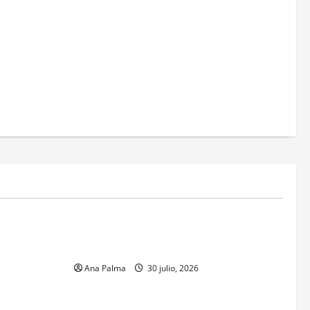
MEXICO
xico inicia
CENAVI. Misión: Vigilar el Espacio Áereo
sa en
Mexicano
 Naval
Ana Palma
30 julio, 2026