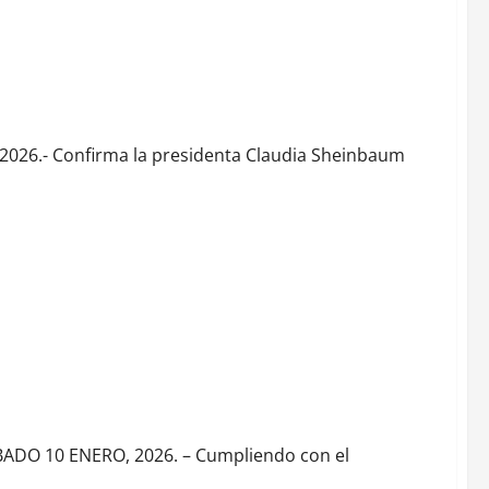
ernatura de Guerrero e invitan a Luisa María Alcalde a
026.- Confirma la presidenta Claudia Sheinbaum
o
O 10 ENERO, 2026. – Cumpliendo con el