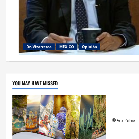
Dr. Vizarretea
MEXICO
Opinión
YOU MAY HAVE MISSED
Estados
Llega “mosc
gusano bar
Ana Palma