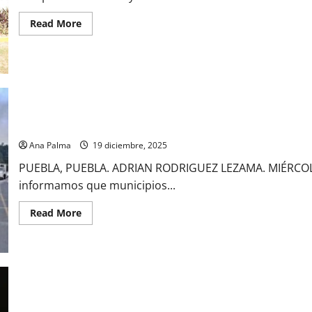
María
Alcalde
Read
Read More
a
more
ocupar
about
su
No
lugar
se
negocia
la
Independencia
y
soberanía:
CSP
Arranca operativo de seguridad Puebla-Guerrero
desde
Guerrero
Ana Palma
19 diciembre, 2025
PUEBLA, PUEBLA. ADRIAN RODRIGUEZ LEZAMA. MIÉRCOLES 
informamos que municipios...
Read
Read More
more
about
Arranca
operativo
de
seguridad
Puebla-
Guerrero