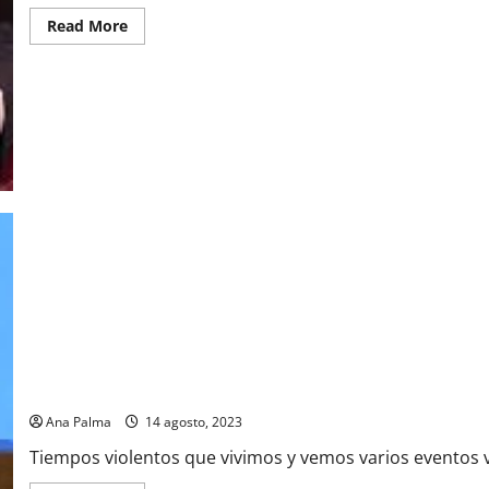
Read
Read More
more
about
Crece
violencia
en
Guerrero.
Análisis
Guerrero y la violencia que vive: Vizarretea
Ana Palma
14 agosto, 2023
Tiempos violentos que vivimos y vemos varios eventos va