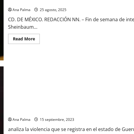
Histórica gira de la presidenta por Guerrero
Ana Palma
25 agosto, 2025
CD. DE MÉXICO. REDACCIÓN NN. – Fin de semana de inten
Sheinbaum...
Read
Read More
more
about
Histórica
gira
de
la
presidenta
por
Guerrero
Crece violencia en Guerrero. Análisis
Ana Palma
15 septiembre, 2023
analiza la violencia que se registra en el estado de Gue