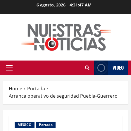
Skip
6 agosto, 2026
4:31:48 AM
to
content
VIDEO
Primary
Menu
Home
Portada
Arranca operativo de seguridad Puebla-Guerrero
MEXICO
Portada