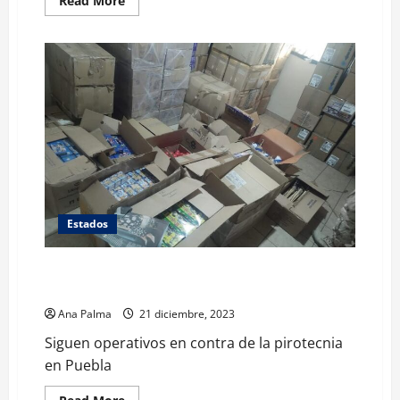
Read More
more
about
Operativo
para
cuidar
a
floricultores
de
temporada
Estados
Siguen operativos en contra de la pirotecnia en
Puebla
Ana Palma
21 diciembre, 2023
Siguen operativos en contra de la pirotecnia
en Puebla
Read