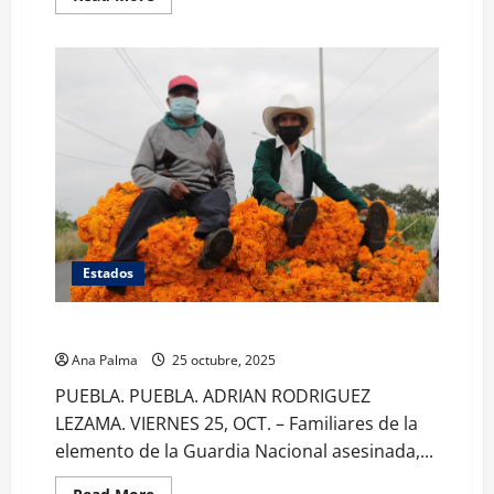
more
about
Concluye
adiestramiento
personal
operativo
de
la
Fiscalía
de
Michoacán
en
SEMAR
Estados
Operativo para cuidar a floricultores de temporada
Ana Palma
25 octubre, 2025
PUEBLA. PUEBLA. ADRIAN RODRIGUEZ
LEZAMA. VIERNES 25, OCT. – Familiares de la
elemento de la Guardia Nacional asesinada,...
Read