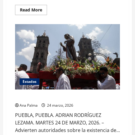
Read
Read More
more
about
Continúa
operativo
de
seguridad
por
vacaciones
en
Puebla
Estados
Listo Puebla con operativo para Semana Mayor
Ana Palma
24 marzo, 2026
PUEBLA, PUEBLA. ADRIAN RODRÍGUEZ
LEZAMA. MARTES 24 DE MARZO, 2026. –
Advierten autoridades sobre la existencia de...