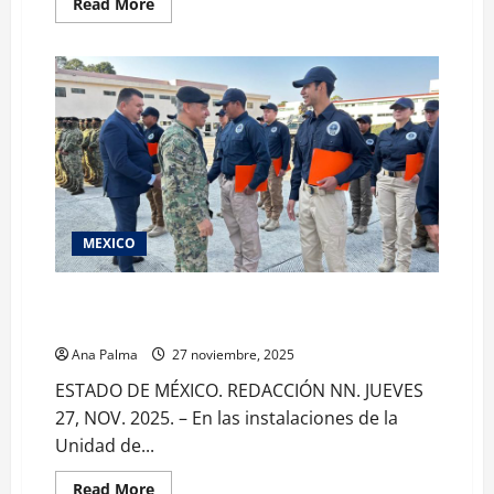
Read
Read More
more
about
Arranca
operativo
de
seguridad
Puebla-
Guerrero
MEXICO
Concluye adiestramiento personal operativo de la
Fiscalía de Michoacán en SEMAR
Ana Palma
27 noviembre, 2025
ESTADO DE MÉXICO. REDACCIÓN NN. JUEVES
27, NOV. 2025. – En las instalaciones de la
Unidad de...
Read
Read More