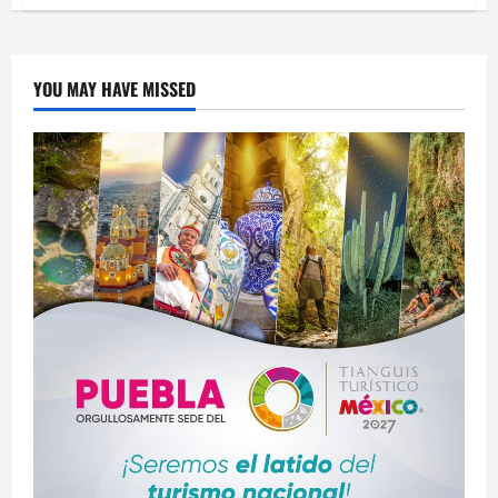
Arranca
el
“Operativo
Guadalupe-
Reyes”
en
YOU MAY HAVE MISSED
Puebla