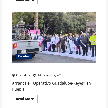
Read More
more
about
Siguen
operativos
en
contra
de
la
pirotecnia
en
Puebla
Estados
Arranca el “Operativo Guadalupe-Reyes” en Puebla
Ana Palma
10 diciembre, 2023
Arranca el "Operativo Guadalupe-Reyes" en
Puebla
Read
Read More
more
about