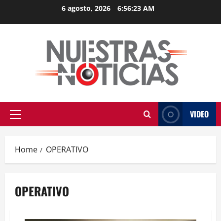
Skip
6 agosto, 2026
6:56:24 AM
to
content
VIDEO
Primary
Menu
Home
OPERATIVO
OPERATIVO