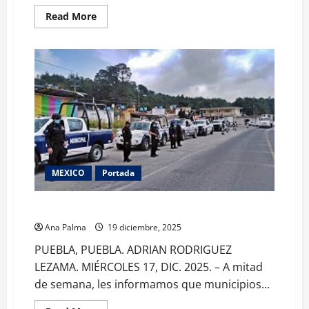
Read
Read More
more
about
Listo
Puebla
con
operativo
para
Semana
Mayor
MEXICO
Portada
Arranca operativo de seguridad Puebla-Guerrero
Ana Palma
19 diciembre, 2025
PUEBLA, PUEBLA. ADRIAN RODRIGUEZ
LEZAMA. MIÉRCOLES 17, DIC. 2025. – A mitad
de semana, les informamos que municipios...