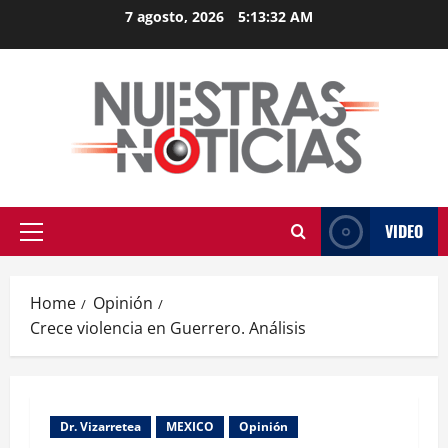
Skip
7 agosto, 2026
5:13:33 AM
to
content
VIDEO
Primary
Menu
Home
Opinión
Crece violencia en Guerrero. Análisis
Dr. Vizarretea
MEXICO
Opinión