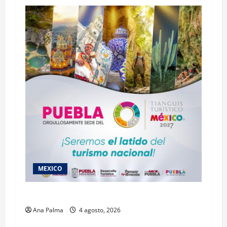
MEXICO
2027 llega Tianguis Turístico a Puebla
Ana Palma
4 agosto, 2026
MEXICO