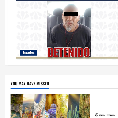
Estados
YOU MAY HAVE MISSED
Estados
Llega “mosc
gusano bar
Ana Palma