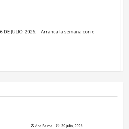
E JULIO, 2026. – Arranca la semana con el
MEXICO
xico inicia
CENAVI. Misión: Vigilar el Espacio Áereo
sa en
Mexicano
 Naval
Ana Palma
30 julio, 2026