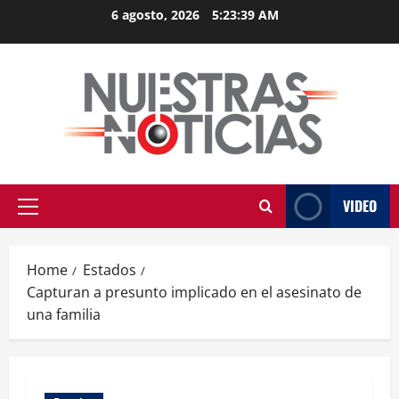
Skip
6 agosto, 2026
5:23:40 AM
to
content
VIDEO
Primary
Menu
Home
Estados
Capturan a presunto implicado en el asesinato de
una familia