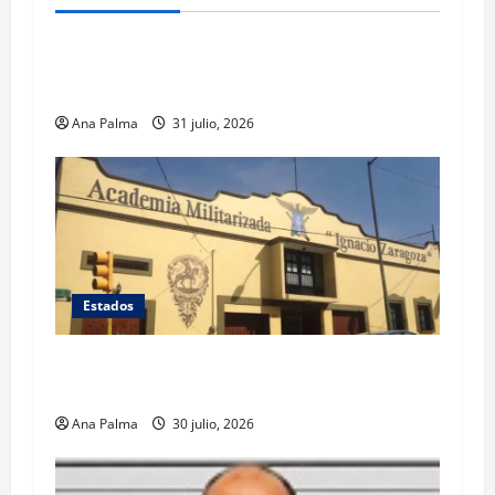
Estados
Llega “mosca estéril” para combate de gusano
barrenador
Ana Palma
31 julio, 2026
Estados
Inicia cierre de planteles militarizados en
Puebla
Ana Palma
30 julio, 2026