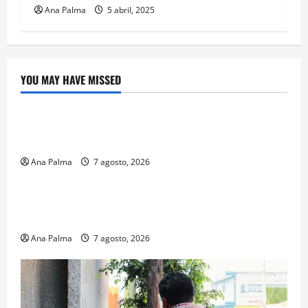
Ana Palma
5 abril, 2025
YOU MAY HAVE MISSED
Crítica de Cine
¿Cuánto cuesta filmar en IMAX? La apuesta
millonaria detrás de La Odisea
Ana Palma
7 agosto, 2026
Educación
Educación privada vive transformación sin
precedente: CIMEDU9®
Ana Palma
7 agosto, 2026