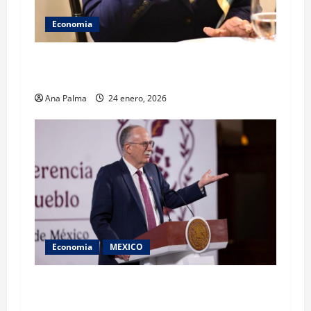
Economia
Confianza es el cimiento de un sector
inmobiliario responsable: AMPI
Ana Palma
24 enero, 2026
Economia
MEXICO
Cosechando Soberanía, nuevo programa del
gobierno federal