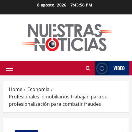
Skip
8 agosto, 2026
7:45:57 PM
to
content
VIDEO
Primary
Menu
Home
Economia
Profesionales inmobiliarios trabajan para su
profesionalización para combatir fraudes