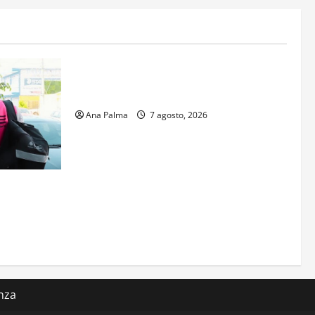
Estados
Portada
Pitahaya poblana viaja a mercados
internacionales
Ana Palma
7 agosto, 2026
s aspirantes
gresar al
al Nacional
nza