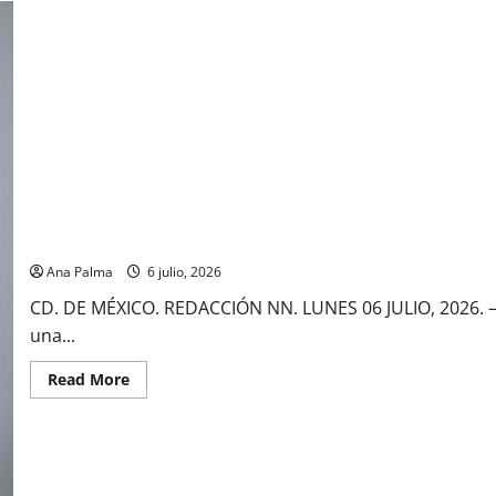
Profesionales inmobiliarios trabajan para su profesionalización 
Ana Palma
6 julio, 2026
CD. DE MÉXICO. REDACCIÓN NN. LUNES 06 JULIO, 2026.
una...
Read
Read More
more
about
Profesionales
inmobiliarios
trabajan
para
su