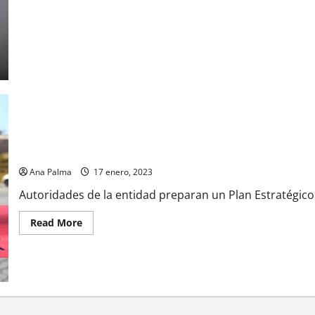
profesionalización
para
combatir
fraudes
Prepara Puebla Plan Estratégico de combate a la inseguridad
Ana Palma
17 enero, 2023
Autoridades de la entidad preparan un Plan Estratégic
Read
Read More
more
about
Prepara
Puebla
Plan
Estratégico
de
combate
a