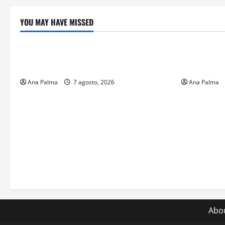
YOU MAY HAVE MISSED
Crítica de Cine
Educación
¿Cuánto cuesta filmar en IMAX? La
Educación p
apuesta millonaria detrás de La Odisea
sin preced
Ana Palma
7 agosto, 2026
Ana Palma
Abo