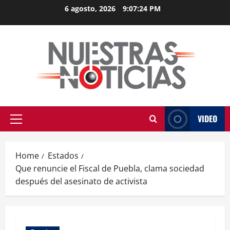
Skip
6 agosto, 2026
9:07:25 PM
to
content
VIDEO
Primary
Menu
Home
Estados
Que renuncie el Fiscal de Puebla, clama sociedad
después del asesinato de activista