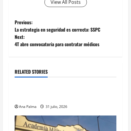
View All Posts
Post
Previous:
La estrategia en seguridad es correcta: SSPC
navigation
Next:
4T abre convocatoria para contratar médicos
RELATED STORIES
Estados
Llega “mosca estéril” para combate de gusano
barrenador
Ana Palma
31 julio, 2026