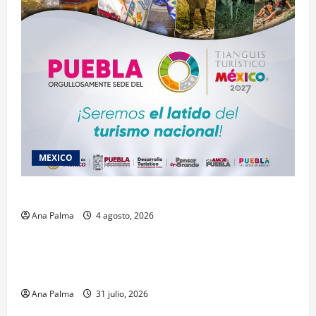
MEXICO
2027 llega Tianguis Turístico a Puebla
Ana Palma
4 agosto, 2026
Estados
Llega “mosca estéril” para combate de gusano
barrenador
Ana Palma
31 julio, 2026
MEXICO