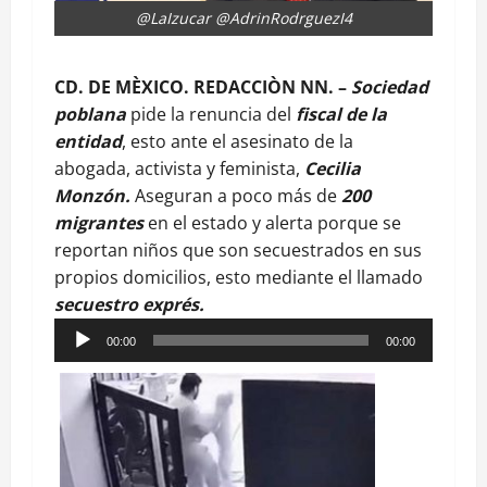
@LaIzucar @AdrinRodrguezI4
CD. DE MÈXICO. REDACCIÒN NN. –
Sociedad
poblana
pide la renuncia del
fiscal de la
entidad
, esto ante el asesinato de la
abogada, activista y feminista,
Cecilia
Monzón.
Aseguran a poco más de
200
migrantes
en el estado y alerta porque se
reportan niños que son secuestrados en sus
propios domicilios, esto mediante el llamado
secuestro exprés.
Reproductor
00:00
00:00
de
audio