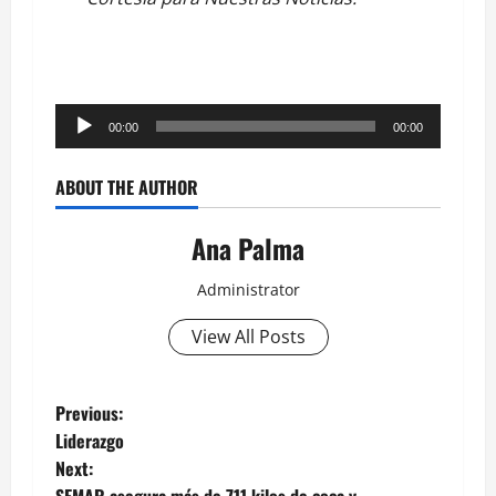
Reproductor
00:00
00:00
de
audio
ABOUT THE AUTHOR
Ana Palma
Administrator
View All Posts
Post
Previous:
Liderazgo
navigation
Next:
SEMAR asegura más de 711 kilos de coca y