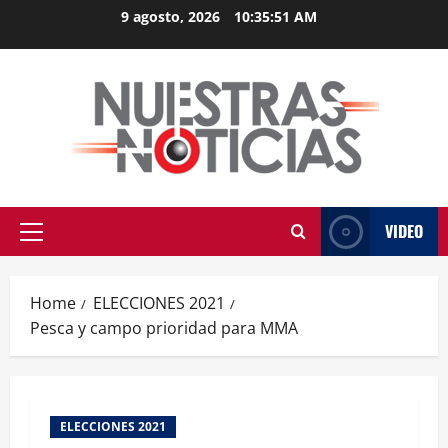
Skip
9 agosto, 2026
10:35:52 AM
to
content
VIDEO
Primary
Menu
Home
ELECCIONES 2021
Pesca y campo prioridad para MMA
ELECCIONES 2021