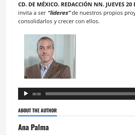
CD. DE MÉXICO. REDACCIÓN NN. JUEVES 20 
invita a ser
“lideres”
de nuestros propios proy
consolidarlos y crecer con ellos.
Reproductor
00:00
de
audio
ABOUT THE AUTHOR
Ana Palma