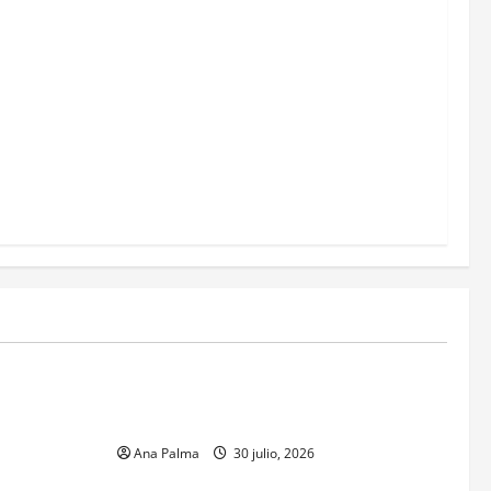
MEXICO
xico inicia
CENAVI. Misión: Vigilar el Espacio Áereo
sa en
Mexicano
 Naval
Ana Palma
30 julio, 2026