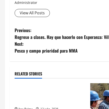
Administrator
View All Posts
Post
Previous:
Regreso a clases. Hay que hacerlo con Esperanza: Vil
navigation
Next:
Pesca y campo prioridad para MMA
RELATED STORIES
MEXICO
Portada
Solo los mejores logran ser
francotiradores de la Fuerzas
Especiales del Ejército Mexicano
Ana Palma
12 julio, 2026