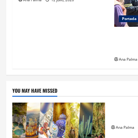
Portada
Concluye 
Zacatecas.
supervisa 
Ana Palma
YOU MAY HAVE MISSED
Estados
Llega “mosc
gusano bar
Ana Palma