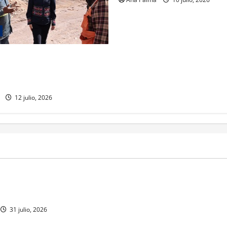
CSP gira por Durango y
 Entrega viviendas, becas y
obras estratégicas
12 julio, 2026
MEXICO
a estéril” para combate de
Un oficial de la Armada de Mé
renador
su formación desde que pien
ingresar a la Heroica Escuela
31 julio, 2026
Militar