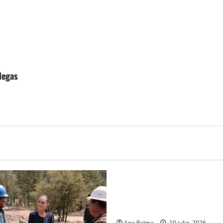
legas
MEXICO
Portada
La paz se construye con acto
solidaridad señala Sheimbau
agrupamiento especial “Yum
Ana Palma
10 julio, 2026