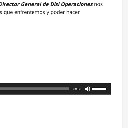
Director General de Disí Operaciones
nos
es que enfrentemos y poder hacer
Utiliza
00:00
las
teclas
de
flecha
arriba/abajo