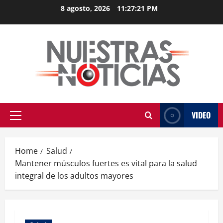
Skip
8 agosto, 2026
11:27:22 PM
to
content
VIDEO
Primary
Menu
Home
Salud
Mantener músculos fuertes es vital para la salud
integral de los adultos mayores