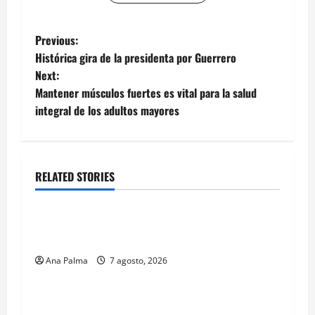
Post
Previous:
Histórica gira de la presidenta por Guerrero
navigation
Next:
Mantener músculos fuertes es vital para la salud
integral de los adultos mayores
RELATED STORIES
Estados
Portada
Pitahaya poblana viaja a mercados
internacionales
Ana Palma
7 agosto, 2026
Estados
Llega “mosca estéril” para combate de gusano