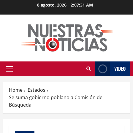
Skip
8 agosto, 2026
2:07:32 AM
to
content
VIDEO
Primary
Menu
Home
Estados
Se suma gobierno poblano a Comisión de
Búsqueda