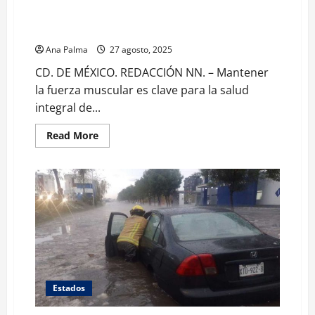
Mantener músculos fuertes es vital para la salud
integral de los adultos mayores
Ana Palma
27 agosto, 2025
CD. DE MÉXICO. REDACCIÓN NN. – Mantener
la fuerza muscular es clave para la salud
integral de...
Read
Read More
more
about
Mantener
músculos
fuertes
es
vital
para
la
salud
integral
de
los
adultos
mayores
Estados