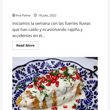
Fuertes lluvias ocasionan accidentes y rapiña en
Puebla
Ana Palma
18 julio, 2022
iniciamos la semana con las fuertes lluvias
que han caído y ocasionando rapiña y
accidentes en el...
Read
Read More
more
about
Fuertes
lluvias
ocasionan
accidentes
y
rapiña
en
Puebla