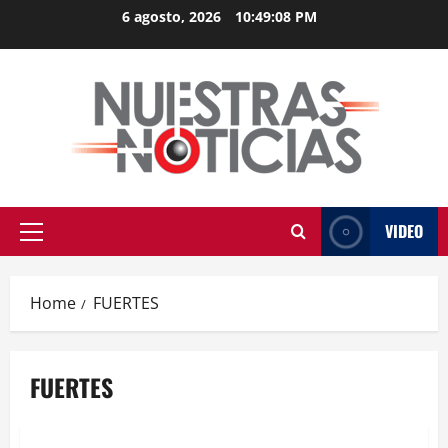
Skip
6 agosto, 2026
10:49:08 PM
to
content
VIDEO
Primary
Menu
Home
FUERTES
FUERTES
Salud