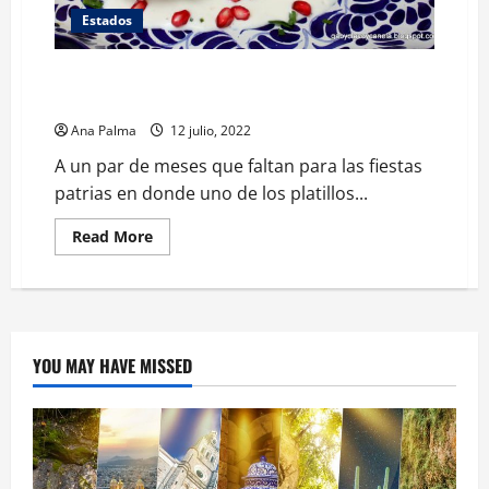
Estados
Incremento en costo para elaborar los poblanisímos
Chiles en Nogada
Ana Palma
12 julio, 2022
A un par de meses que faltan para las fiestas
patrias en donde uno de los platillos...
Read
Read More
more
about
Incremento
en
costo
para
elaborar
los
YOU MAY HAVE MISSED
poblanisímos
Chiles
en
Nogada