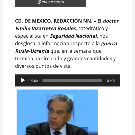
@evizarretea
CD. DE MÈXICO. REDACCIÒN NN. – El
doctor
Emilio Vizarretea Rosales
,
catedrático y
especialista en
Seguridad Nacional
,
nos
desglosa la información respecto a la
guerra
Rusia-Ucrania
que, en la semana que
termina ha circulado y grandes cantidades y
diversos puntos de vista.
Reproductor
00:00
00:00
de
audio