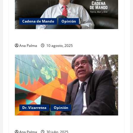
Cadena de Mando
Opinión
El gabinete de Seguridad y su trabajo: Ibarrola
Ana Palma
10 agosto, 2025
Dr. Vizarretea
Opinión
Entre Tabasco y el Senado
Ana Palma
30 julio, 2025