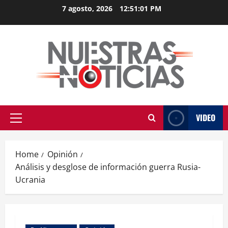
Skip
7 agosto, 2026
12:51:02 PM
to
content
VIDEO
Primary
Menu
Home
Opinión
Análisis y desglose de información guerra Rusia-
Ucrania