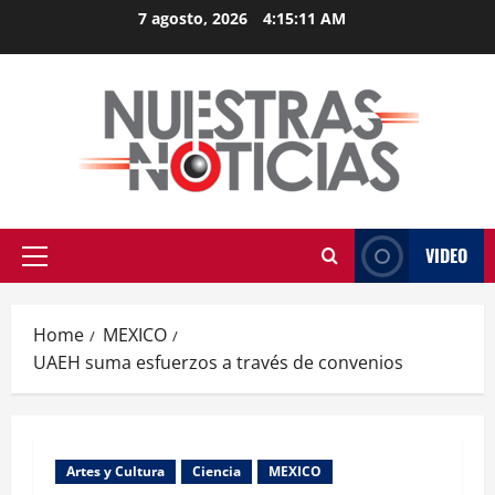
Skip
7 agosto, 2026
4:15:12 AM
to
content
VIDEO
Primary
Menu
Home
MEXICO
UAEH suma esfuerzos a través de convenios
Artes y Cultura
Ciencia
MEXICO