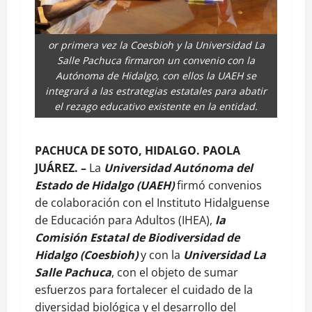
or primera vez la Coesbioh y la Universidad La
Salle Pachuca firmaron un convenio con la
Autónoma de Hidalgo, con ellos la UAEH se
integrará a las estrategias estatales para abatir
el rezago educativo existente en la entidad.
PACHUCA DE SOTO, HIDALGO. PAOLA
JUÁREZ. –
La
Universidad Autónoma del
Estado de Hidalgo (UAEH)
firmó convenios
de colaboración con el Instituto Hidalguense
de Educación para Adultos (IHEA),
la
Comisión Estatal de Biodiversidad de
Hidalgo (Coesbioh)
y con la
Universidad La
Salle Pachuca
, con el objeto de sumar
esfuerzos para fortalecer el cuidado de la
diversidad biológica y el desarrollo del