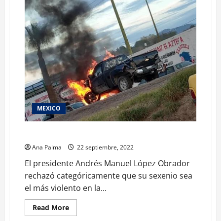
MEXICO
Niega AMLO que su sexenio sea el más violento
Ana Palma
22 septiembre, 2022
El presidente Andrés Manuel López Obrador
rechazó categóricamente que su sexenio sea
el más violento en la...
Read
Read More
more
about