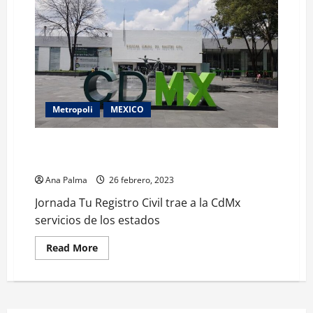
Metropoli
MEXICO
Jornada Tu Registro Civil trae a la CdMx servicios de
los estados
Ana Palma
26 febrero, 2023
Jornada Tu Registro Civil trae a la CdMx
servicios de los estados
Read
Read More
more
about
Jornada
Tu
Registro
Civil