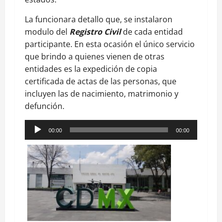
La funcionara detallo que, se instalaron
modulo del
Registro Civil
de cada entidad
participante. En esta ocasión el único servicio
que brindo a quienes vienen de otras
entidades es la expedición de copia
certificada de actas de las personas, que
incluyen las de nacimiento, matrimonio y
defunción.
Reproductor
00:00
00:00
de
audio