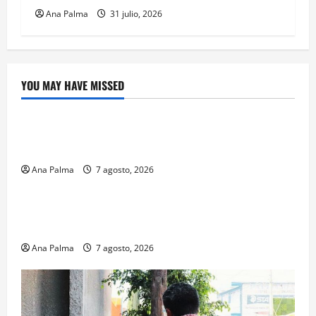
Ana Palma
31 julio, 2026
YOU MAY HAVE MISSED
Crítica de Cine
¿Cuánto cuesta filmar en IMAX? La apuesta
millonaria detrás de La Odisea
Ana Palma
7 agosto, 2026
Educación
Educación privada vive transformación sin
precedente: CIMEDU9®
Ana Palma
7 agosto, 2026