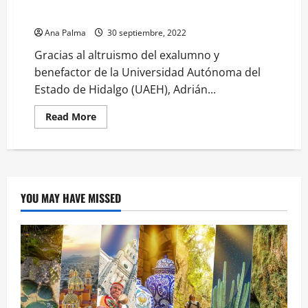
López” a estudiantes destacados
Ana Palma
30 septiembre, 2022
Gracias al altruismo del exalumno y
benefactor de la Universidad Autónoma del
Estado de Hidalgo (UAEH), Adrián...
Read
Read More
more
about
Otorga
UAEH
Presea
“Ingeniero
Adrián
Pereda
YOU MAY HAVE MISSED
López”
a
estudiantes
destacados