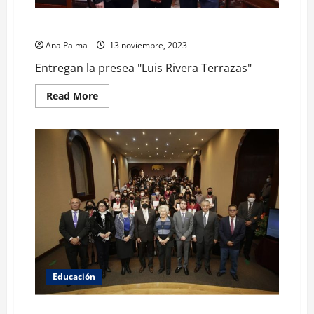
estudiantes
de
Entregan la presea “Luis Rivera Terrazas”
la
UAEH
Ana Palma
13 noviembre, 2023
Entregan la presea "Luis Rivera Terrazas"
Read
Read More
more
about
Entregan
la
presea
“Luis
Rivera
Terrazas”
Educación
Otorga UAEH Presea “Ingeniero Adrián Pereda