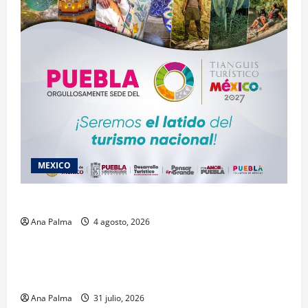
MEXICO
2027 llega Tianguis Turístico a Puebla
Ana Palma
4 agosto, 2026
Estados
Llega “mosca estéril” para combate de gusano
barrenador
Ana Palma
31 julio, 2026
MEXICO