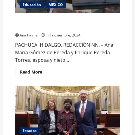
Educación
MEXICO
Entrega familia Pereda Gómez por 8va ocasión la
Presea Adrián Pereda Lopez a estudiantes de la UAEH
Ana Palma
11 noviembre, 2024
PACHUCA, HIDALGO. REDACCIÓN NN. – Ana
María Gómez de Pereda y Enrique Pereda
Torres, esposa y nieto...
Read
Read More
more
about
Entrega
familia
Pereda
Gómez
por
8va
ocasión
la
Presea
Adrián
Pereda
Lopez
Estados
a