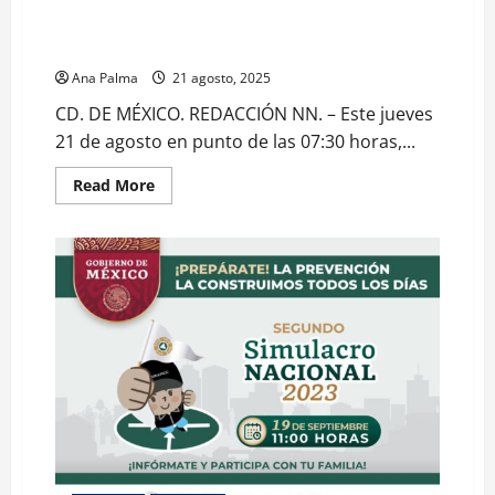
Participa el IPN en misión con la NASA a la
estratósfera
Ana Palma
21 agosto, 2025
CD. DE MÉXICO. REDACCIÓN NN. – Este jueves
21 de agosto en punto de las 07:30 horas,...
Read
Read More
more
about
Participa
el
IPN
en
misión
con
la
NASA
a
la
estratósfera