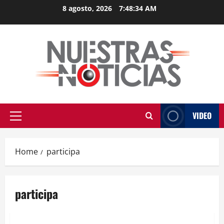
Skip
8 agosto, 2026
7:48:35 AM
to
content
VIDEO
Primary
Menu
Home
participa
participa
Educación
MEXICO