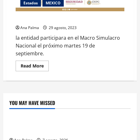
Estados
MEXICO
Puebla se prepara para el Macro Simulacro
Ana Palma
29 agosto, 2023
la entidad participara en el Macro Simulacro
Nacional el próximo martes 19 de
septiembre.
Read
Read More
more
about
Puebla
se
prepara
para
el
Macro
YOU MAY HAVE MISSED
Simulacro
Crítica de Cine
¿Cuánto cuesta filmar en IMAX? La apuesta
millonaria detrás de La Odisea