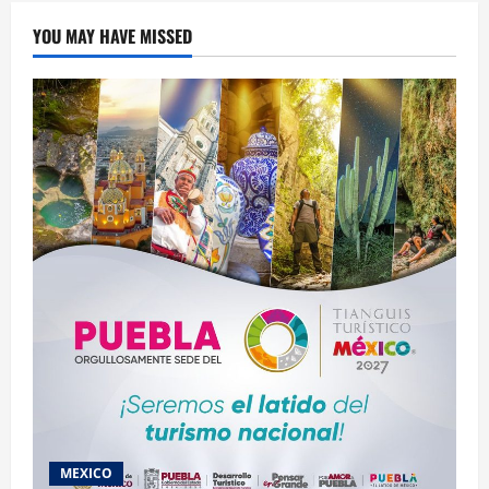
aunque
tengas
YOU MAY HAVE MISSED
negocio
chico
MEXICO