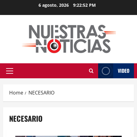
Skip
6 agosto, 2026
9:22:52 PM
to
content
VIDEO
Primary
Menu
Home
NECESARIO
NECESARIO