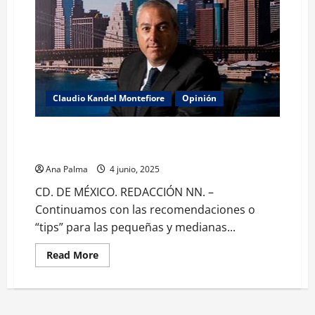
Claudio Kandel Montefiore
Opinión
Plan de Mercadotecnia necesario, aunque tengas
negocio chico
Ana Palma
4 junio, 2025
CD. DE MÉXICO. REDACCIÓN NN. –
Continuamos con las recomendaciones o
“tips” para las pequeñas y medianas...
Read
Read More
more
about
Plan
de
Mercadotecnia
necesario,