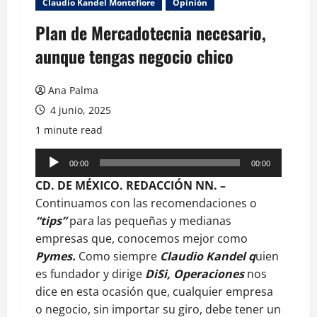
Claudio Kandel Montefiore
Opinión
Plan de Mercadotecnia necesario,
aunque tengas negocio chico
Ana Palma
4 junio, 2025
1 minute read
Reproductor
00:00
00:00
de
CD. DE MÉXICO. REDACCIÓN NN. –
audio
Continuamos con las recomendaciones o
“tips”
para las pequeñas y medianas
empresas que, conocemos mejor como
Pymes.
Como siempre
Claudio Kandel q
uien
es fundador y dirige
DiSi, Operaciones
nos
dice en esta ocasión que, cualquier empresa
o negocio, sin importar su giro, debe tener un