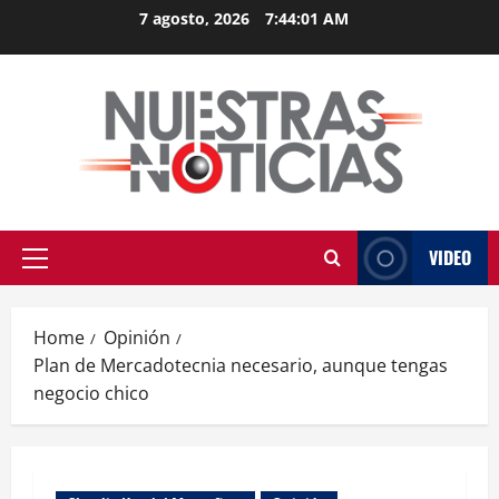
Skip
7 agosto, 2026
7:44:02 AM
to
content
VIDEO
Primary
Menu
Home
Opinión
Plan de Mercadotecnia necesario, aunque tengas
negocio chico