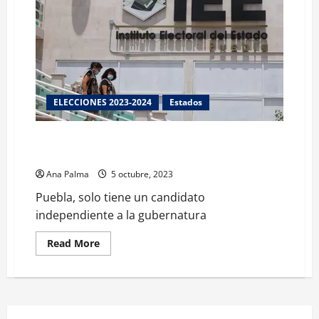
ELECCIONES 2023-2024
Estados
Puebla, solo tiene un candidato independiente a la
gubernatura
Ana Palma
5 octubre, 2023
Puebla, solo tiene un candidato
independiente a la gubernatura
Read
Read More
more
about
Puebla,
solo
tiene
un
candidato