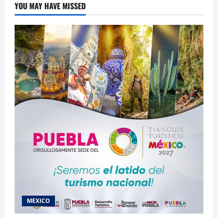
independiente
YOU MAY HAVE MISSED
a
la
gubernatura
MEXICO