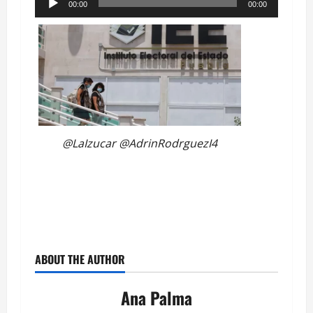
00:00
00:00
de
audio
@LaIzucar @AdrinRodrguezI4
ABOUT THE AUTHOR
Ana Palma