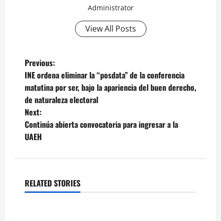
Administrator
View All Posts
Post
Previous:
INE ordena eliminar la “posdata” de la conferencia
navigation
matutina por ser, bajo la apariencia del buen derecho,
de naturaleza electoral
Next:
Continúa abierta convocatoria para ingresar a la
UAEH
RELATED STORIES
Estados
Portada
Pitahaya poblana viaja a mercados