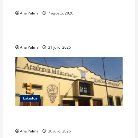
internacionales
Ana Palma
7 agosto, 2026
Estados
Llega “mosca estéril” para combate de gusano
barrenador
Ana Palma
31 julio, 2026
Estados
Inicia cierre de planteles militarizados en
Puebla
Ana Palma
30 julio, 2026