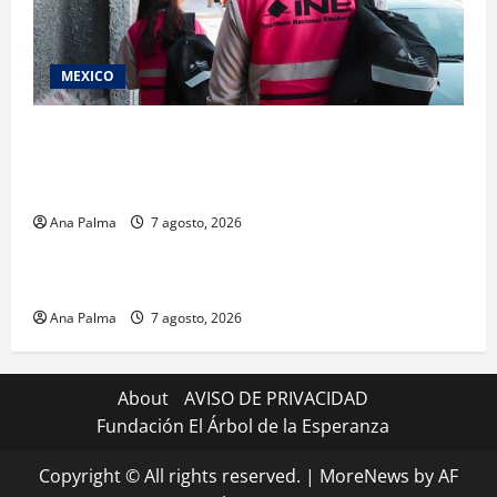
MEXICO
Inicia el registro de personas aspirantes del
Concurso Público para ingresar al Servicio
Profesional Electoral Nacional
Ana Palma
7 agosto, 2026
Estados
Portada
Pitahaya poblana viaja a mercados internacionales
Ana Palma
7 agosto, 2026
About
AVISO DE PRIVACIDAD
Fundación El Árbol de la Esperanza
Copyright © All rights reserved.
|
MoreNews
by AF