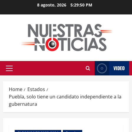
Skip
8 agosto, 2026
5:29:50 PM
to
content
VIDEO
Primary
Menu
Home
Estados
Puebla, solo tiene un candidato independiente a la
gubernatura