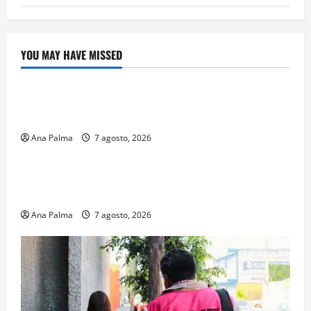
YOU MAY HAVE MISSED
Crítica de Cine
¿Cuánto cuesta filmar en IMAX? La apuesta
millonaria detrás de La Odisea
Ana Palma
7 agosto, 2026
Educación
Educación privada vive transformación sin
precedente: CIMEDU9®
Ana Palma
7 agosto, 2026