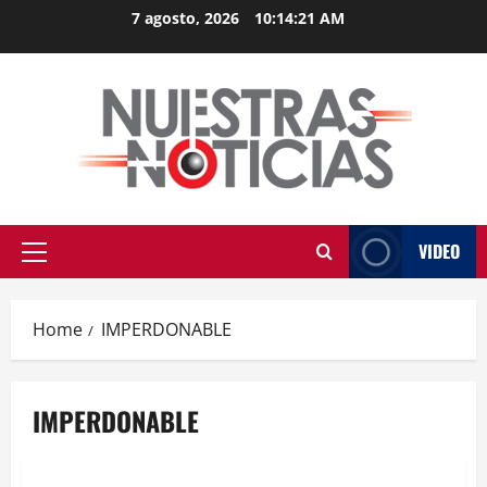
Skip
7 agosto, 2026
10:14:22 AM
to
content
VIDEO
Primary
Menu
Home
IMPERDONABLE
IMPERDONABLE
MEXICO