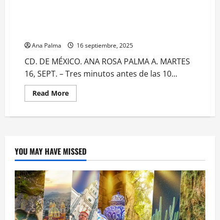
Imperdonable callar el “huachicol fiscal”: Marina.
Defensa llama a la unidad y presencia de mujeres así
estuvo el Desfile Cívico Militar
Ana Palma
16 septiembre, 2025
CD. DE MÉXICO. ANA ROSA PALMA A. MARTES
16, SEPT. – Tres minutos antes de las 10...
Read
Read More
more
about
Imperdonable
callar
el
“huachicol
fiscal”:
Marina.
YOU MAY HAVE MISSED
Defensa
llama
a
la
unidad
y
presencia
de
mujeres
así