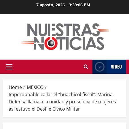
Skip
7 agosto, 2026
3:39:07 PM
to
content
VIDEO
Primary
Menu
Home
MEXICO
Imperdonable callar el “huachicol fiscal”: Marina.
Defensa llama a la unidad y presencia de mujeres
así estuvo el Desfile Cívico Militar