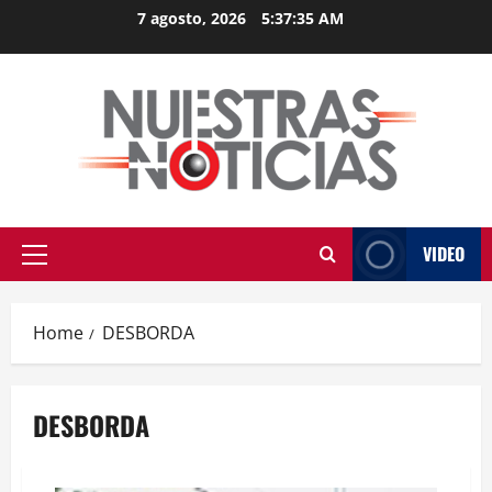
Skip
7 agosto, 2026
5:37:36 AM
to
content
VIDEO
Primary
Menu
Home
DESBORDA
DESBORDA