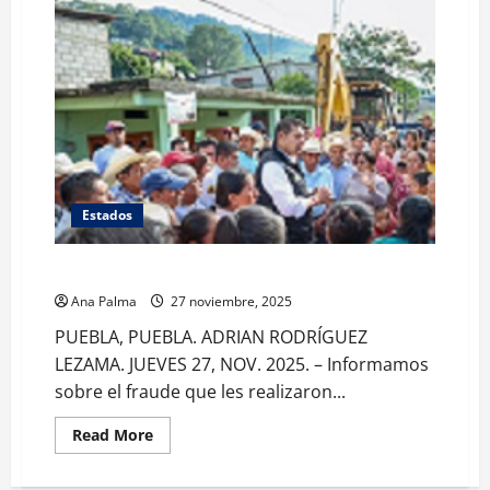
Estados
Se desborda río e inunda Jopala en Puebla
Ana Palma
27 noviembre, 2025
PUEBLA, PUEBLA. ADRIAN RODRÍGUEZ
LEZAMA. JUEVES 27, NOV. 2025. – Informamos
sobre el fraude que les realizaron...
Read
Read More
more
about
Se