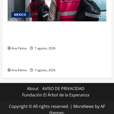
MEXICO
Inicia el registro de personas aspirantes del
Concurso Público para ingresar al Servicio
Profesional Electoral Nacional
Ana Palma
7 agosto, 2026
Estados
Portada
Pitahaya poblana viaja a mercados internacionales
Ana Palma
7 agosto, 2026
About
AVISO DE PRIVACIDAD
Fundación El Árbol de la Esperanza
Copyright © All rights reserved.
|
MoreNews
by AF
themes.