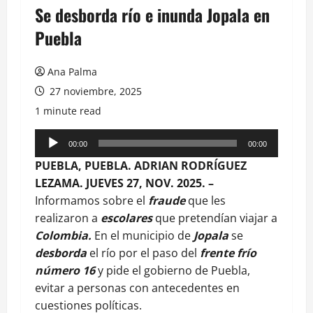
Se desborda río e inunda Jopala en
Puebla
Ana Palma
27 noviembre, 2025
1 minute read
Reproductor
00:00
00:00
de
PUEBLA, PUEBLA. ADRIAN RODRÍGUEZ
audio
LEZAMA. JUEVES 27, NOV. 2025. –
Informamos sobre el
fraude
que les
realizaron a
escolares
que pretendían viajar a
Colombia.
En el municipio de
Jopala
se
desborda
el río por el paso del
frente frío
número 16
y pide el gobierno de Puebla,
evitar a personas con antecedentes en
cuestiones políticas.