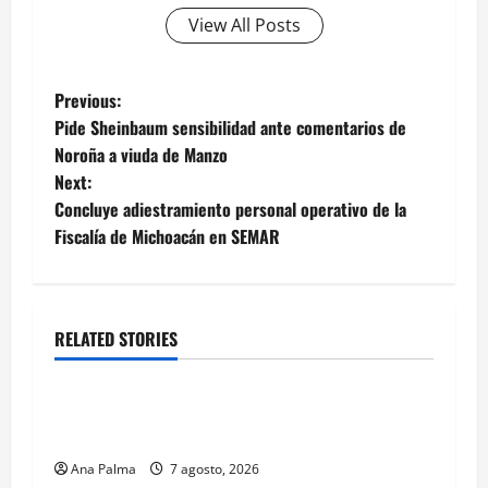
View All Posts
Post
Previous:
Pide Sheinbaum sensibilidad ante comentarios de
navigation
Noroña a viuda de Manzo
Next:
Concluye adiestramiento personal operativo de la
Fiscalía de Michoacán en SEMAR
RELATED STORIES
Estados
Portada
Pitahaya poblana viaja a mercados
internacionales
Ana Palma
7 agosto, 2026
Estados