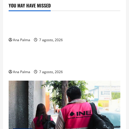
YOU MAY HAVE MISSED
Crítica de Cine
¿Cuánto cuesta filmar en IMAX? La apuesta
millonaria detrás de La Odisea
Ana Palma
7 agosto, 2026
Educación
Educación privada vive transformación sin
precedente: CIMEDU9®
Ana Palma
7 agosto, 2026