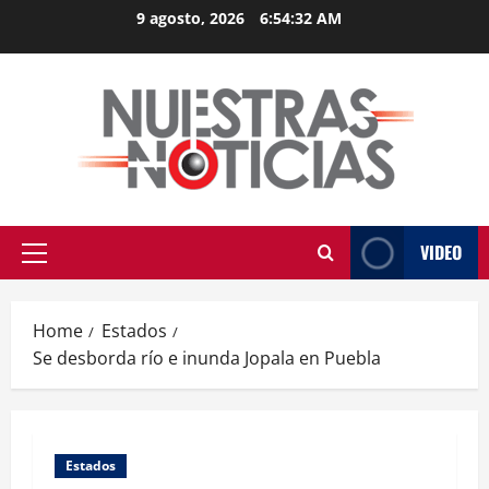
Skip
9 agosto, 2026
6:54:33 AM
to
content
VIDEO
Primary
Menu
Home
Estados
Se desborda río e inunda Jopala en Puebla
Estados