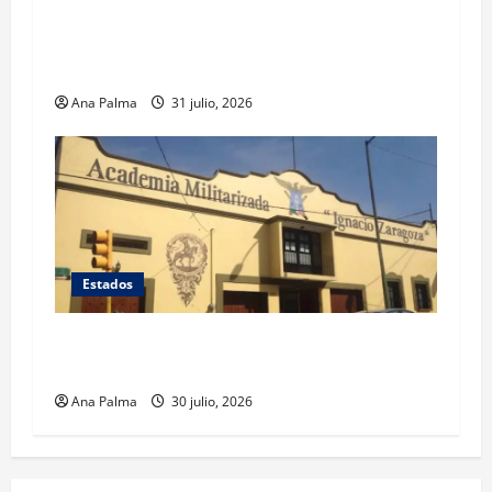
Llega “mosca estéril” para combate de gusano
barrenador
Ana Palma
31 julio, 2026
Estados
Inicia cierre de planteles militarizados en
Puebla
Ana Palma
30 julio, 2026