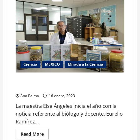
Ciencia
MEXICO
Mirada a la Ciencia
CONACYT reconoce al primer Investigador Nacional
Emérito de la UAEH
Ana Palma
16 enero, 2023
La maestra Elsa Ángeles inicia el año con la
noticia referente al biólogo y docente, Eurelio
Ramírez...
Read
Read More
more