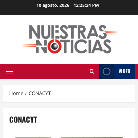
Skip
10 agosto, 2026
12:25:24 PM
to
content
VIDEO
Primary
Menu
Home
CONACYT
CONACYT