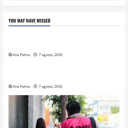
YOU MAY HAVE MISSED
Crítica de Cine
¿Cuánto cuesta filmar en IMAX? La apuesta
millonaria detrás de La Odisea
Ana Palma
7 agosto, 2026
Educación
Educación privada vive transformación sin
precedente: CIMEDU9®
Ana Palma
7 agosto, 2026