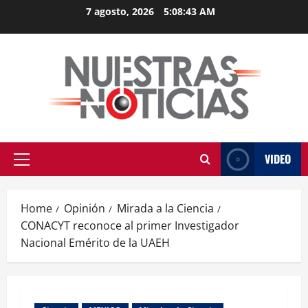
Skip
7 agosto, 2026
5:08:44 AM
to
content
VIDEO
Primary
Menu
Home
Opinión
Mirada a la Ciencia
CONACYT reconoce al primer Investigador
Nacional Emérito de la UAEH