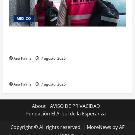
MEXICO
Inicia el registro de personas aspirantes del
Concurso Público para ingresar al Servicio
Profesional Electoral Nacional
Ana Palma
7 agosto, 2026
Estados
Portada
Pitahaya poblana viaja a mercados internacionales
Ana Palma
7 agosto, 2026
About
AVISO DE PRIVACIDAD
Fundación El Árbol de la Esperanza
Copyright © All rights reserved.
|
MoreNews
by AF
themes.