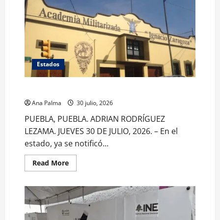
Estados
Inicia cierre de planteles militarizados en Puebla
Ana Palma
30 julio, 2026
PUEBLA, PUEBLA. ADRIAN RODRÍGUEZ
LEZAMA. JUEVES 30 DE JULIO, 2026. – En el
estado, ya se notificó...
Read
Read More
more
about
Inicia
cierre
de
planteles
militarizados
en