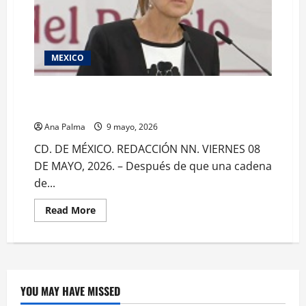
MEXICO
El cierre del ciclo escolar fue propuesto por los
estados no del Mario Delgado: CSP
Ana Palma
9 mayo, 2026
CD. DE MÉXICO. REDACCIÓN NN. VIERNES 08
DE MAYO, 2026. – Después de que una cadena
de...
Read
Read More
more
about
El
cierre
del
ciclo
escolar
fue
YOU MAY HAVE MISSED
propuesto
Crítica de Cine
por