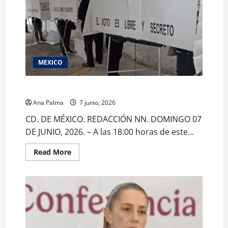
Puebla
MEXICO
Cierra INE votaciones en Coahuila
Ana Palma
7 junio, 2026
CD. DE MÉXICO. REDACCIÓN NN. DOMINGO 07
DE JUNIO, 2026. – A las 18:00 horas de este...
Read
Read More
more
about
Cierra
INE
votaciones
en
Coahuila