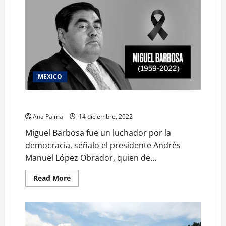
MEXICO
“A todos nos dolió” la muerte de Barbosa: AMLO
Ana Palma
14 diciembre, 2022
Miguel Barbosa fue un luchador por la
democracia, señalo el presidente Andrés
Manuel López Obrador, quien de...
Read
Read More
more
about
“A
todos
nos
dolió”