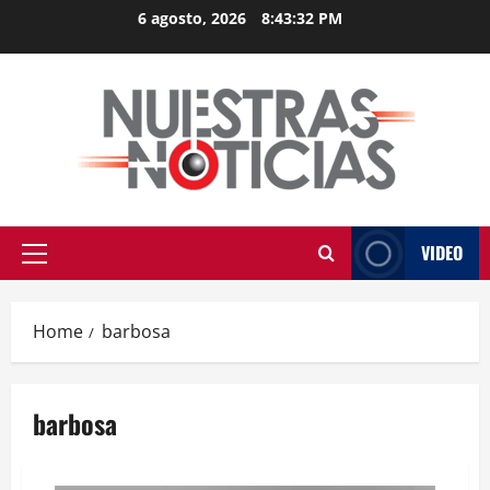
Skip
6 agosto, 2026
8:43:33 PM
to
content
VIDEO
Primary
Menu
Home
barbosa
barbosa