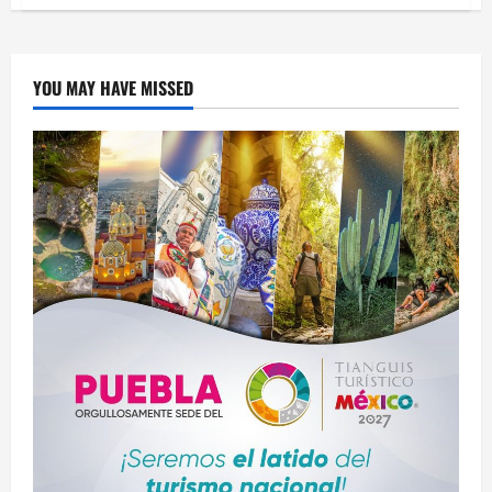
Ahora
aparecen
“patrullas
piratas”
en
la
YOU MAY HAVE MISSED
México-
Puebla