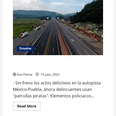
la
muerte
de
Barbosa:
AMLO
Estados
Ahora aparecen “patrullas piratas” en la México-
Puebla
Ana Palma
15 julio, 2022
- Sin freno los actos delictivos en la autopista
México-Puebla, ahora delincuentes usan
"patrullas piratas". Elementos policiacos...
Read
Read More
more
about